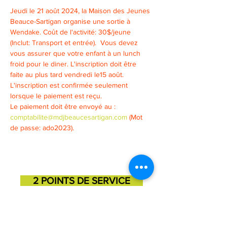
Jeudi le 21 août 2024, la Maison des Jeunes 
Beauce-Sartigan organise une sortie à 
Wendake. Coût de l'activité: 30$/jeune 
(Inclut: Transport et entrée).  Vous devez 
vous assurer que votre enfant à un lunch 
froid pour le diner. L'inscription doit être 
faite au plus tard vendredi le15 août. 
L'inscription est confirmée seulement 
lorsque le paiement est reçu. 
Le paiement doit être envoyé au : 
comptabilite@mdjbeaucesartigan.com
 (Mot 
de passe: ado2023).
2 POINTS DE SERVICE
SAINT-GEORGES
SAINT-MARTIN
11725, 3e avenue
131, 1ere avenue
418-227-6272
418-382-3870