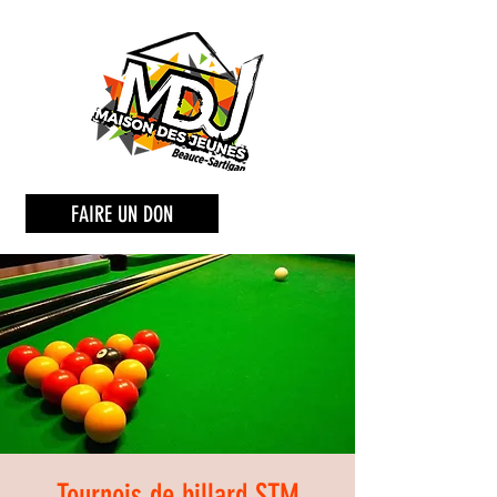
FAIRE UN DON
Tournois de billard STM