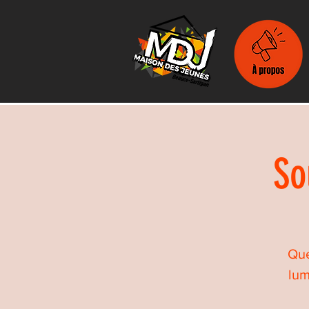
So
Que
lum