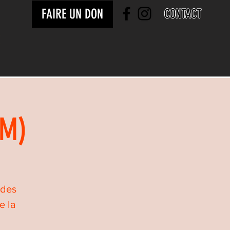
FAIRE UN DON
CONTACT
-M)
 des
e la