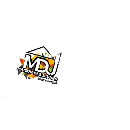
n des
u