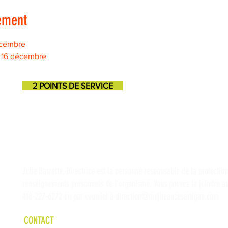
ement
écembre
 16 décembre
2 POINTS DE SERVICE
SAINT-GEORGES
SAINT-MARTIN
11725, 3e avenue
131, 1ere avenue
418-227-6272
418-382-3870
Julie Barrette, Directrice est la personne responsable de la protectio
renseignements personnels de l'organisme. Vous pouvez la joindre a
418-227-6272 ou par courriel à
direction@mdjbeaucesartigan.com
CONTACT