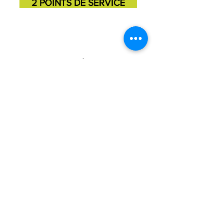
2 POINTS DE SERVICE
SAINT-GEORGES
SAINT-MARTIN
11725, 3e avenue
131, 1ere avenue
418-227-6272
418-382-3870
Julie Barrette, Directrice est la personne
responsable de la protection des renseignements
personnels de l'organisme. Vous pouvez la joindre
au
418-227-6272
ou par courriel à
direction@mdjbeaucesartigan.com
CONTACT
©2026 Maison des Jeunes Beauce-Sartigan.
Tous droits réservés. Propulsé par iClic.com