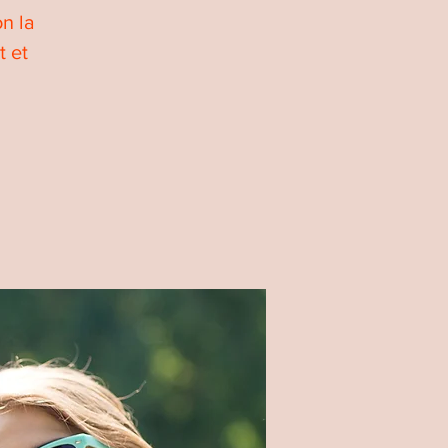
n la
t et