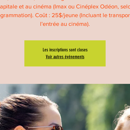
Capitale et au cinéma (Imax ou Cinéplex Odéon, selo
grammation). Coût : 25$/jeune (Incluant le transpor
l'entrée au cinéma).
Les inscriptions sont closes
Voir autres événements