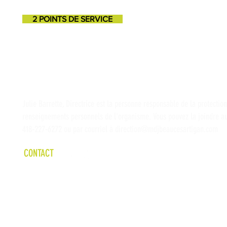
2 POINTS DE SERVICE
SAINT-GEORGES
SAINT-MARTIN
11725, 3e avenue
131, 1ere avenue
418-227-6272
418-382-3870
Julie Barrette, Directrice est la personne responsable de la protectio
renseignements personnels de l'organisme. Vous pouvez la joindre a
418-227-6272 ou par courriel à
direction@mdjbeaucesartigan.com
CONTACT
©2026 Maison des Jeunes Beauce-Sartigan. Tous droits réservés. Propu