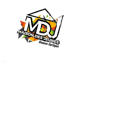
n des
u
lsé par iClic.com