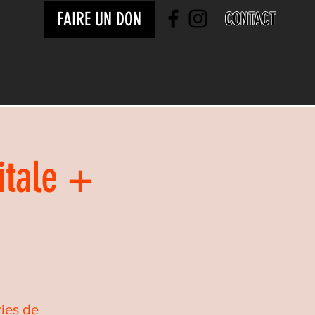
FAIRE UN DON
CONTACT
itale +
ries de