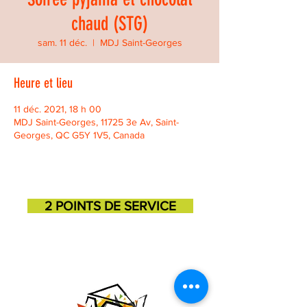
chaud (STG)
sam. 11 déc.
  |  
MDJ Saint-Georges
Heure et lieu
11 déc. 2021, 18 h 00
MDJ Saint-Georges, 11725 3e Av, Saint-
Georges, QC G5Y 1V5, Canada
2 POINTS DE SERVICE
SAINT-GEORGES
SAINT-MARTIN
11725, 3e avenue
131, 1ere avenue
418-227-6272
418-382-3870