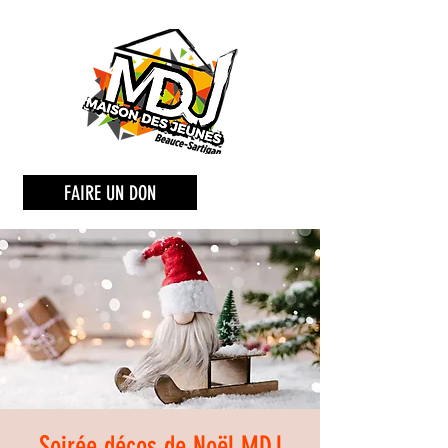
FAIRE UN DON
Soirée décos de Noël MDJ