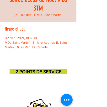
STM
jeu. 02 déc.
  |  
MDJ Saint-Martin
Heure et lieu
02 déc. 2021, 18 h 00
MDJ Saint-Martin, 131 1ere Avenue E, Saint-
Martin, QC G0M 1B0, Canada
2 POINTS DE SERVICE
SAINT-GEORGES
SAINT-MARTIN
11725, 3e avenue
131, 1ere avenue
418-227-6272
418-382-3870