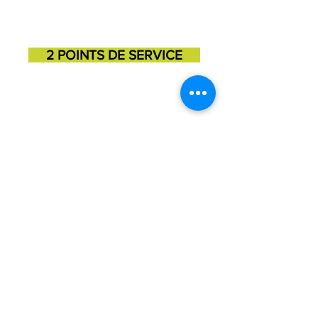
2 POINTS DE SERVICE
SAINT-GEORGES
SAINT-MARTIN
11725, 3e avenue
131, 1ere avenue
418-227-6272
418-382-3870
Julie Barrette, Directrice est la personne
responsable de la protection des renseignements
personnels de l'organisme. Vous pouvez la joindre
au
418-227-6272
ou par courriel à
direction@mdjbeaucesartigan.com
CONTACT