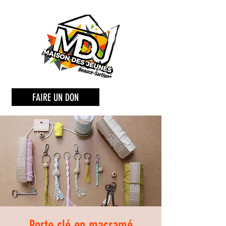
FAIRE UN DON
Porte clé en macramé