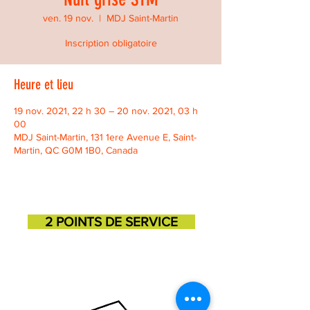
ven. 19 nov.
  |  
MDJ Saint-Martin
Inscription obligatoire
Heure et lieu
19 nov. 2021, 22 h 30 – 20 nov. 2021, 03 h
00
MDJ Saint-Martin, 131 1ere Avenue E, Saint-
Martin, QC G0M 1B0, Canada
2 POINTS DE SERVICE
SAINT-GEORGES
SAINT-MARTIN
11725, 3e avenue
131, 1ere avenue
418-227-6272
418-382-3870