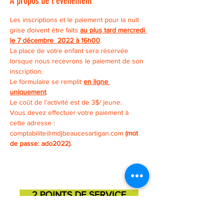
À propos de l'événement
Les inscriptions et le paiement pour la nuit 
grise doivent être faits 
au plus tard mercredi 
le 7 décembre  2022 à 16h00
.
La place de votre enfant sera réservée 
lorsque nous recevrons le paiement de son 
inscription.
Le formulaire se remplit 
en ligne 
uniquement
.
Le coût de l'activité est de 3$/ jeune. 
Vous devez effectuer votre paiement à 
cette adresse : 
comptabilite@mdjbeaucesartigan.com 
(mot 
de passe: ado2022)
.
2 POINTS DE SERVICE
SAINT-GEORGES
SAINT-MARTIN