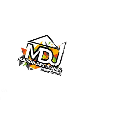
n des
u
lsé par iClic.com