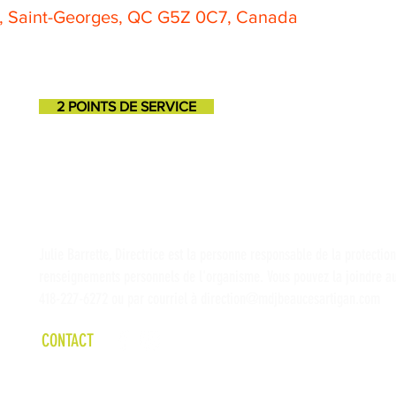
e, Saint-Georges, QC G5Z 0C7, Canada
2 POINTS DE SERVICE
SAINT-GEORGES
SAINT-MARTIN
11725, 3e avenue
131, 1ere avenue
418-227-6272
418-382-3870
Julie Barrette, Directrice est la personne responsable de la protectio
renseignements personnels de l'organisme. Vous pouvez la joindre a
418-227-6272 ou par courriel à
direction@mdjbeaucesartigan.com
CONTACT
©2026 Maison des Jeunes Beauce-Sartigan. Tous droits réservés. Propu