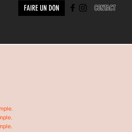
FAIRE UN DON
CONTACT
mple.
mple.
mple.