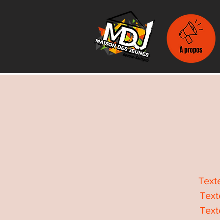
Text
Text
Text