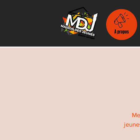
Met
jeune