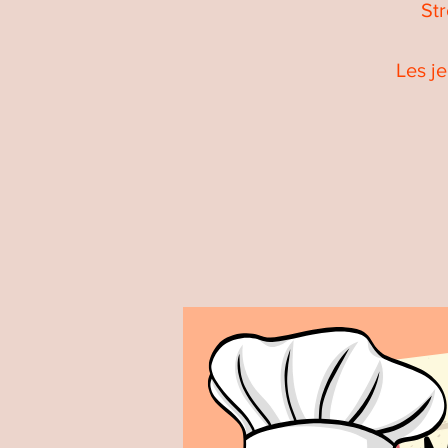
Str
Les j