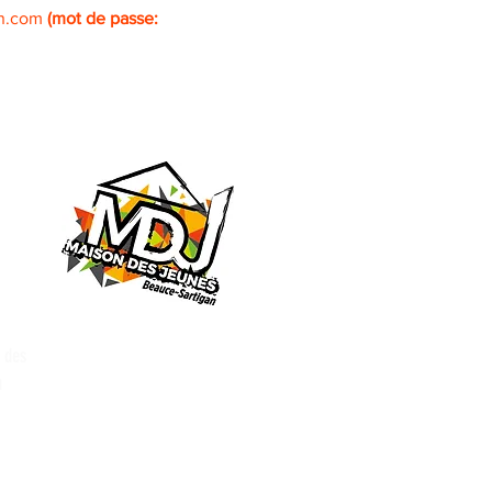
n.com 
(mot de passe: 
n des
u