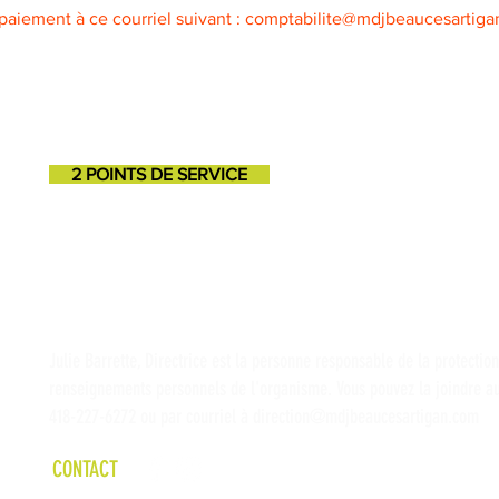
paiement à ce courriel suivant : comptabilite@mdjbeaucesartiga
2 POINTS DE SERVICE
SAINT-GEORGES
SAINT-MARTIN
11725, 3e avenue
131, 1ere avenue
418-227-6272
418-382-3870
Julie Barrette, Directrice est la personne responsable de la protectio
renseignements personnels de l'organisme. Vous pouvez la joindre a
418-227-6272 ou par courriel à
direction@mdjbeaucesartigan.com
CONTACT