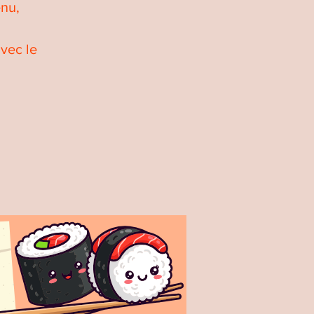
enu,
vec le