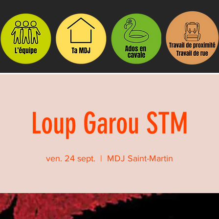
Loup Garou STM
ven. 24 sept.
  |  
MDJ Saint-Martin