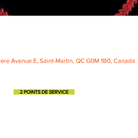
 1ere Avenue E, Saint-Martin, QC G0M 1B0, Canada
2 POINTS DE SERVICE
SAINT-GEORGES
SAINT-MARTIN
11725, 3e avenue
131, 1ere avenue
418-227-6272
418-382-3870