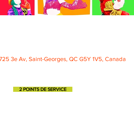
1725 3e Av, Saint-Georges, QC G5Y 1V5, Canada
2 POINTS DE SERVICE
SAINT-GEORGES
SAINT-MARTIN
11725, 3e avenue
131, 1ere avenue
418-227-6272
418-382-3870