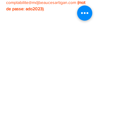
comptabilite@mdjbeaucesartigan.com 
(mot 
de passe: ado2023)
.
2 POINTS DE SERVICE
SAINT-GEORGES
SAINT-MARTIN
11725, 3e avenue
131, 1ere avenue
418-227-6272
418-382-3870
Julie Barrette, Directrice est la personne
responsable de la protection des renseignements
personnels de l'organisme. Vous pouvez la joindre
au
418-227-6272
ou par courriel à