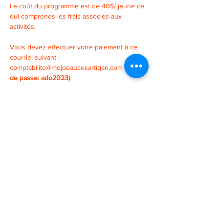
Le coût du programme est de 40$/ jeune ce 
qui comprends les frais associés aux 
activités. 
Vous devez effectuer votre paiement à ce 
courriel suivant : 
comptabilite@mdjbeaucesartigan.com 
(mot 
de passe: ado2023)
.
2 POINTS DE SERVICE
SAINT-GEORGES
SAINT-MARTIN
11725, 3e avenue
131, 1ere avenue
418-227-6272
418-382-3870