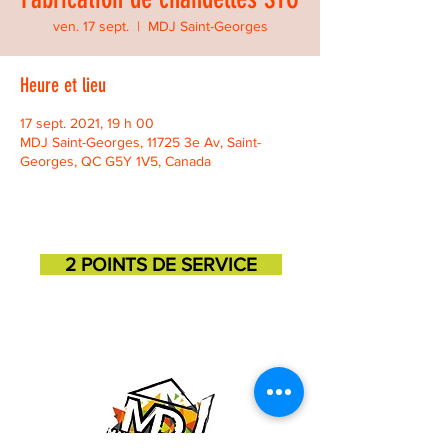
ven. 17 sept.
  |  
MDJ Saint-Georges
Heure et lieu
17 sept. 2021, 19 h 00
MDJ Saint-Georges, 11725 3e Av, Saint-
Georges, QC G5Y 1V5, Canada
2 POINTS DE SERVICE
SAINT-GEORGES
SAINT-MARTIN
11725, 3e avenue
131, 1ere avenue
418-227-6272
418-382-3870