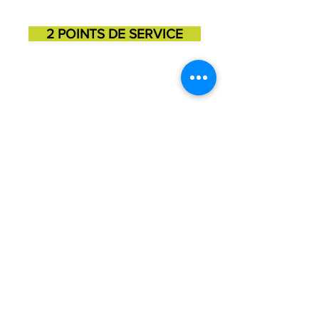
2 POINTS DE SERVICE
SAINT-GEORGES
SAINT-MARTIN
11725, 3e avenue
131, 1ere avenue
418-227-6272
418-382-3870
Julie Barrette, Directrice est la personne
responsable de la protection des renseignements
personnels de l'organisme. Vous pouvez la joindre
au
418-227-6272
ou par courriel à
direction@mdjbeaucesartigan.com
CONTACT
©2026 Maison des Jeunes Beauce-Sartigan.