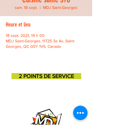
sam. 18 sept.
  |  
MDJ Saint-Georges
Heure et lieu
18 sept. 2021, 19 h 00
MDJ Saint-Georges, 11725 3e Av, Saint-
Georges, QC G5Y 1V5, Canada
2 POINTS DE SERVICE
SAINT-GEORGES
SAINT-MARTIN
11725, 3e avenue
131, 1ere avenue
418-227-6272
418-382-3870