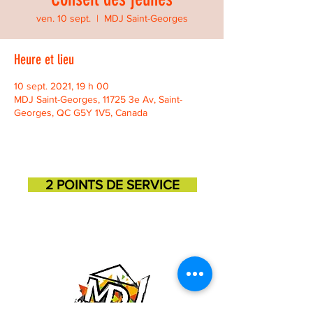
ven. 10 sept.
  |  
MDJ Saint-Georges
Heure et lieu
10 sept. 2021, 19 h 00
MDJ Saint-Georges, 11725 3e Av, Saint-
Georges, QC G5Y 1V5, Canada
2 POINTS DE SERVICE
SAINT-GEORGES
SAINT-MARTIN
11725, 3e avenue
131, 1ere avenue
418-227-6272
418-382-3870