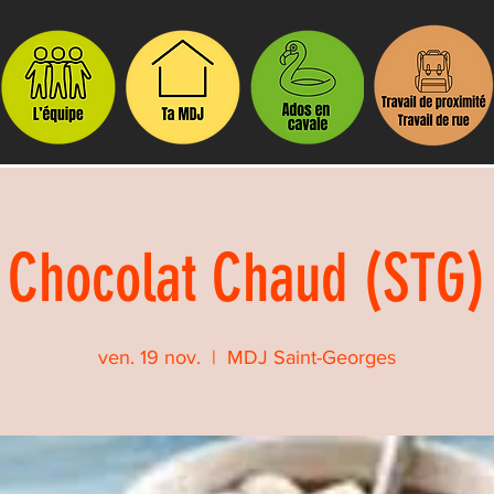
Chocolat Chaud (STG)
ven. 19 nov.
  |  
MDJ Saint-Georges