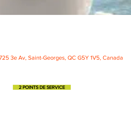
1725 3e Av, Saint-Georges, QC G5Y 1V5, Canada
2 POINTS DE SERVICE
SAINT-GEORGES
SAINT-MARTIN
11725, 3e avenue
131, 1ere avenue
418-227-6272
418-382-3870