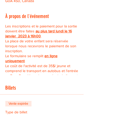
G0A 4S0, Canada
À propos de l'événement
Les inscriptions et le paiement pour la sortie
doivent être faites
au plus tard lundi le 16
janvier 2023 à 16h00
.
La place de votre enfant sera réservée
lorsque nous recevrons le paiement de son
inscription.
Le formulaire se remplit
en ligne
uniquement
.
Le coût de l'activité est de 35$/ jeune et
comprend le transport en autobus et l'entrée
au Bora Parc. Vous devez prévoir de l'argent
ou un repas pour le diner.
Vous devez effectuer votre paiement à cette
Billets
adresse :
comptabilite@mdjbeaucesartigan.com
(mot
de passe: ado2022)
.
Vente expirée
Type de billet