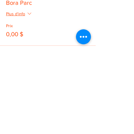
Bora Parc
Plus d'info
Prix
0,00 $
2 POINTS DE SERVICE
SAINT-GEORGES
SAINT-MARTIN
11725, 3e avenue
131, 1ere avenue
418-227-6272
418-382-3870