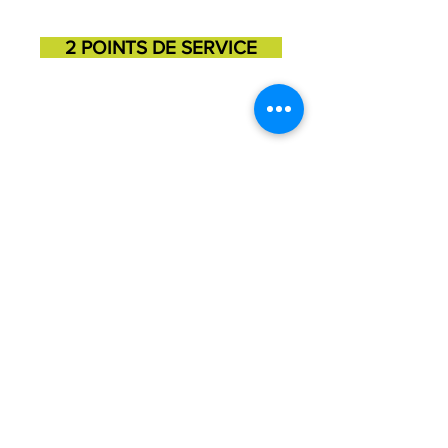
2 POINTS DE SERVICE
SAINT-GEORGES
SAINT-MARTIN
11725, 3e avenue
131, 1ere avenue
418-227-6272
418-382-3870
Julie Barrette, Directrice est la personne
responsable de la protection des renseignements
personnels de l'organisme. Vous pouvez la joindre
au
418-227-6272
ou par courriel à
direction@mdjbeaucesartigan.com
CONTACT
©2026 Maison des Jeunes Beauce-Sartigan.