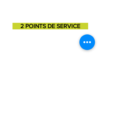
2 POINTS DE SERVICE
SAINT-GEORGES
SAINT-MARTIN
11725, 3e avenue
131, 1ere avenue
418-227-6272
418-382-3870
Julie Barrette, Directrice est la personne
responsable de la protection des renseignements
personnels de l'organisme. Vous pouvez la joindre
au
418-227-6272
ou par courriel à
direction@mdjbeaucesartigan.com
CONTACT