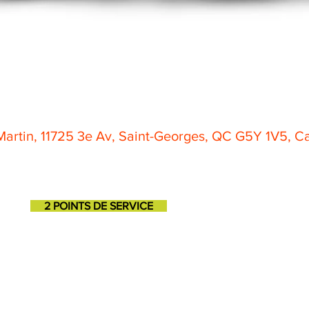
artin, 11725 3e Av, Saint-Georges, QC G5Y 1V5, 
2 POINTS DE SERVICE
SAINT-GEORGES
SAINT-MARTIN
11725, 3e avenue
131, 1ere avenue
418-227-6272
418-382-3870